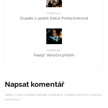
Předchozí
Divadlo o sestře Elišce Pretschnerové
Následující
Pastýř. Vánoční příběh
Napsat komentář
Vaše e-mailová adresa nebude zveřejněna.
Vyžadované informace jsou
označeny
*