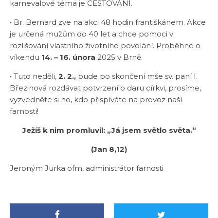
karnevalové téma je CESTOVÁNÍ.
·
Br. Bernard zve na akci 48 hodin františkánem. Akce
je určená mužům do 40 let a chce pomoci v
rozlišování vlastního životního povolání. Proběhne o
víkendu
14. – 16. února
2025 v Brně.
·
Tuto neděli,
2. 2.,
bude po skončení mše sv. paní I.
Březinová rozdávat potvrzení o daru církvi, prosíme,
vyzvedněte si ho, kdo přispíváte na provoz naší
farnosti!
Ježíš k nim promluvil: „Já jsem světlo světa.“
(Jan 8,12)
Jeroným Jurka ofm, administrátor farnosti