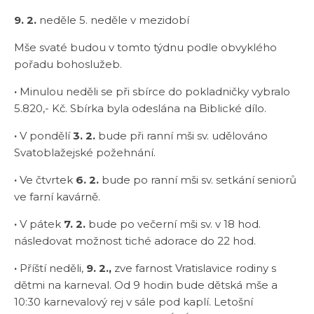
9. 2.
neděle 5. neděle v mezidobí
Mše svaté budou v tomto týdnu podle obvyklého
pořadu bohoslužeb.
·
Minulou neděli se při sbírce do pokladničky vybralo
5.820,- Kč. Sbírka byla odeslána na Biblické dílo.
·
V pondělí
3. 2.
bude při ranní mši sv. udělováno
Svatoblažejské požehnání.
·
Ve čtvrtek
6. 2.
bude po ranní mši sv. setkání seniorů
ve farní kavárně.
·
V pátek
7. 2.
bude po večerní mši sv. v 18 hod.
následovat možnost tiché adorace do 22 hod.
·
Příští neděli,
9. 2.,
zve farnost Vratislavice rodiny s
dětmi na karneval. Od 9 hodin bude dětská mše a
10:30 karnevalový rej v sále pod kaplí. Letošní