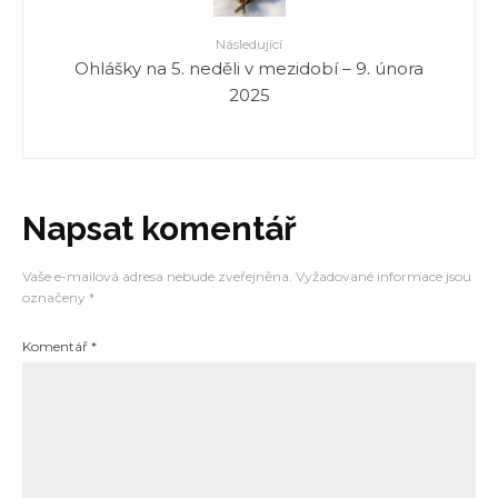
Následující
Ohlášky na 5. neděli v mezidobí – 9. února
2025
Napsat komentář
Vaše e-mailová adresa nebude zveřejněna.
Vyžadované informace jsou
označeny
*
Komentář
*