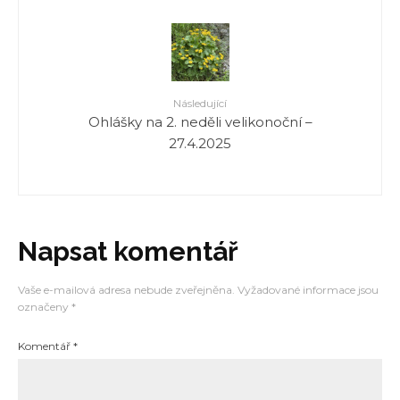
Následující
Ohlášky na 2. neděli velikonoční –
27.4.2025
Napsat komentář
Vaše e-mailová adresa nebude zveřejněna.
Vyžadované informace jsou
označeny
*
Komentář
*