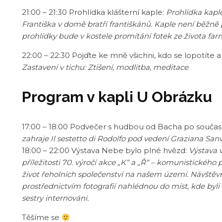
21:00 – 21:30 Prohlídka klášterní kaple:
Prohlídka kaple
Františka v domě bratří františkánů. Kaple není běžn
prohlídky bude v kostele promítání fotek ze života farn
22:00 – 22:30 Pojďte ke mně všichni, kdo se lopotíte a 
Zastavení v tichu: Ztišení, modlitba, meditace
Program v kapli U Obrázku
17:00 – 18:00 Podvečer s hudbou od Bacha po součas
zahraje Il sestetto di Rodolfo pod vedení Graziana Sanv
18:00 – 22:00 Výstava Nebe bylo plné hvězd:
Výstava v
příležitosti 70. výročí akce „K“ a „Ř“ – komunistického 
život řeholních společenství na našem území. Návštěvn
prostřednictvím fotografií nahlédnou do míst, kde byli 
sestry internováni.
Těšíme se