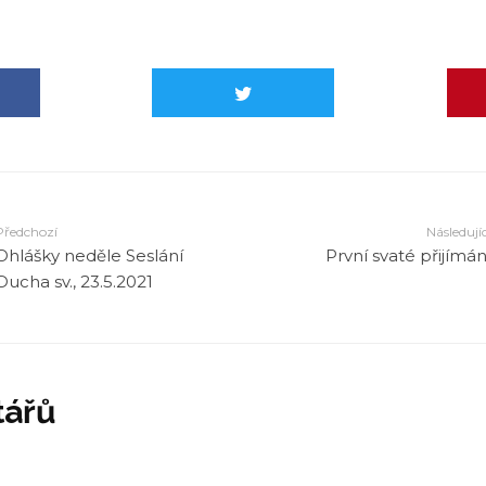
Předchozí
Následujíc
Ohlášky neděle Seslání
První svaté přijímán
Ducha sv., 23.5.2021
tářů