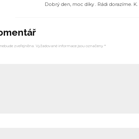
Dobrý den, moc díky . Rádi dorazíme. K
komentář
 nebude zveřejněna.
Vyžadované informace jsou označeny
*