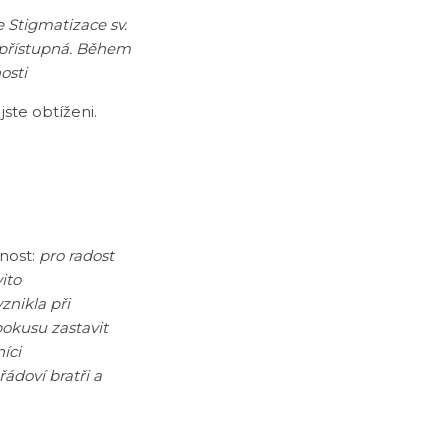
 Stigmatizace sv.
ě přístupná. Během
osti
jste obtíženi.
nost:
pro radost
ito
znikla při
pokusu zastavit
íci
řádoví bratři a