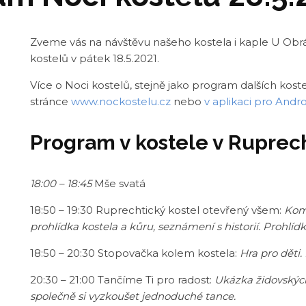
Zveme vás na návštěvu našeho kostela i kaple U Ob
kostelů v pátek 18.5.2021.
Více o Noci kostelů, stejně jako program dalších kost
stránce
www.nockostelu.cz
nebo
v aplikaci pro Andr
Program v kostele v Ruprec
18:00 – 18:45
Mše svatá
18:50 – 19:30
Ruprechtický kostel otevřený všem:
Kom
prohlídka kostela a kůru, seznámení s historií. Prohlíd
18:50 – 20:30 Stopovačka kolem kostela:
Hra pro děti
20:30 – 21:00 Tančíme Ti pro radost:
Ukázka židovskýc
společně si vyzkoušet jednoduché tance.