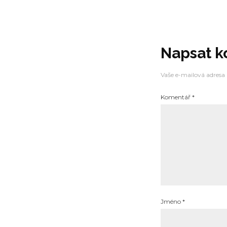
Napsat 
Vaše e-mailová adresa
Komentář
*
Jméno
*