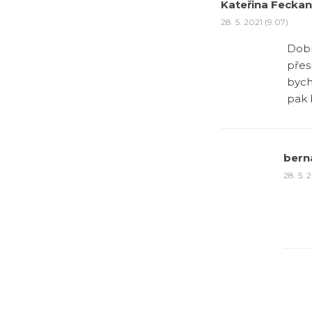
Kateřina Feckan
28. 5. 2021 (9.07)
Dobr
přes
bych
pak 
bern
28. 5. 2