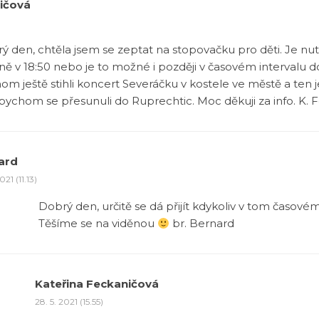
ičová
ý den, chtěla jsem se zeptat na stopovačku pro děti. Je nut
ně v 18:50 nebo je to možné i později v časovém intervalu do
om ještě stihli koncert Severáčku v kostele ve městě a ten j
bychom se přesunuli do Ruprechtic. Moc děkuji za info. K. 
ard
021 (11.13)
Dobrý den, určitě se dá přijít kdykoliv v tom časovém
Těšíme se na viděnou
br. Bernard
Kateřina Feckaničová
28. 5. 2021 (15.55)