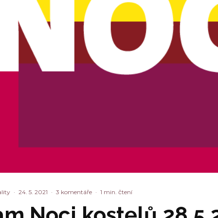
lity
·
24. 5. 2021
·
3 komentáře
·
1 min. čtení
am Noci kostelů 28.5.