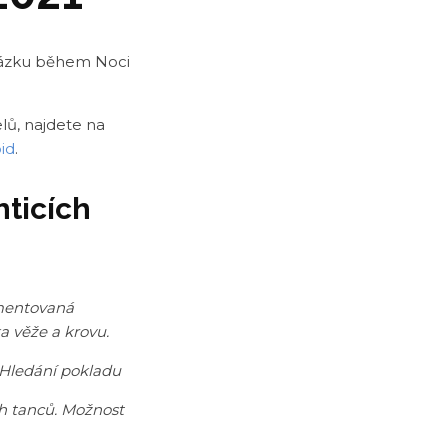
rázku během Noci
elů, najdete na
oid
.
hticích
entovaná
ka věže a krovu.
. Hledání pokladu
h tanců. Možnost