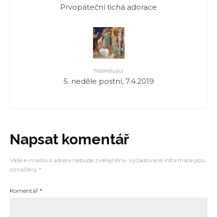
Prvopáteční tichá adorace
Následující
5. neděle postní, 7.4.2019
Napsat komentář
Vaše e-mailová adresa nebude zveřejněna.
Vyžadované informace jsou
označeny
*
Komentář
*