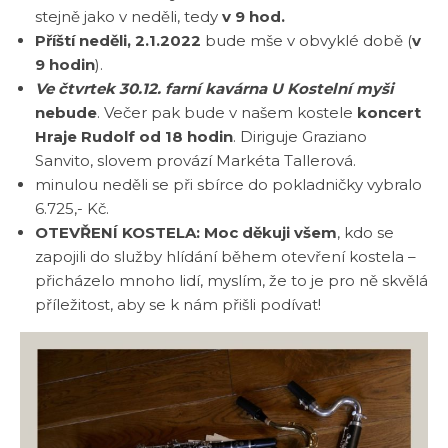
stejně jako v neděli, tedy
v 9 hod.
Příští neděli, 2.1.2022
bude mše v obvyklé době (
v
9 hodin
).
Ve čtvrtek 30.12. farní kavárna U Kostelní myši
nebude
. Večer pak bude v našem kostele
koncert
Hraje Rudolf
od 18 hodin
. Diriguje Graziano
Sanvito, slovem provází Markéta Tallerová.
minulou neděli se při sbírce do pokladničky vybralo
6.725,- Kč.
OTEVŘENÍ KOSTELA: Moc děkuji všem
, kdo se
zapojili do služby hlídání během otevření kostela –
přicházelo mnoho lidí, myslím, že to je pro ně skvělá
příležitost, aby se k nám přišli podívat!