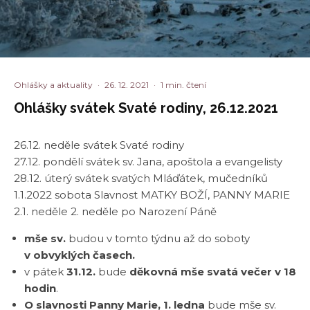
Ohlášky a aktuality
·
26. 12. 2021
·
1 min. čtení
Ohlášky svátek Svaté rodiny, 26.12.2021
26.12. neděle svátek Svaté rodiny
27.12. pondělí svátek sv. Jana, apoštola a evangelisty
28.12. úterý svátek svatých Mláďátek, mučedníků
1.1.2022 sobota Slavnost MATKY BOŽÍ, PANNY MARIE
2.1. neděle 2. neděle po Narození Páně
mše sv.
budou v tomto týdnu až do soboty
v obvyklých časech.
v pátek
31.12.
bude
děkovná mše svatá večer v 18
hodin
.
O slavnosti Panny Marie,
1. ledna
bude mše sv.