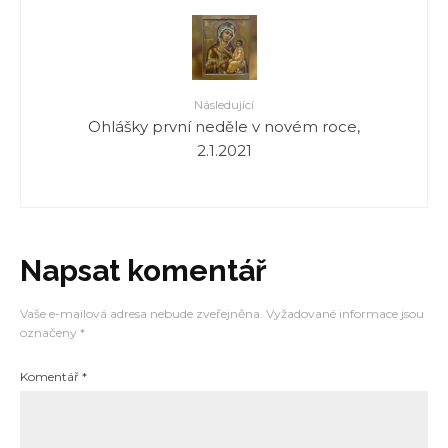
Následující
Ohlášky první neděle v novém roce,
2.1.2021
Napsat komentář
Vaše e-mailová adresa nebude zveřejněna.
Vyžadované informace jsou
označeny
*
Komentář
*